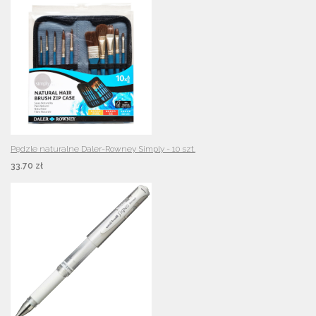
Pędzle naturalne Daler-Rowney Simply - 10 szt.
33.70 zł