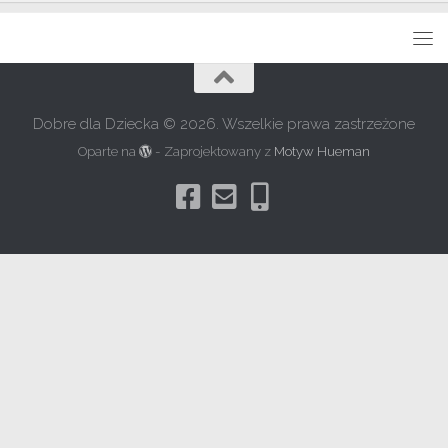
Dobre dla Dziecka © 2026. Wszelkie prawa zastrzeżone
Oparte na
- Zaprojektowany z
Motyw Hueman