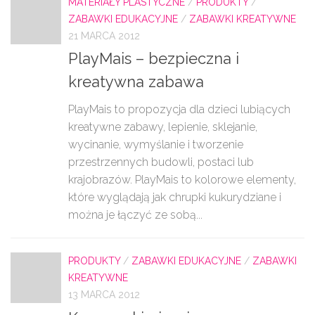
MATERIAŁY PLASTYCZNE
/
PRODUKTY
/
ZABAWKI EDUKACYJNE
/
ZABAWKI KREATYWNE
21 MARCA 2012
PlayMais – bezpieczna i
kreatywna zabawa
PlayMais to propozycja dla dzieci lubiących
kreatywne zabawy, lepienie, sklejanie,
wycinanie, wymyślanie i tworzenie
przestrzennych budowli, postaci lub
krajobrazów. PlayMais to kolorowe elementy,
które wyglądają jak chrupki kukurydziane i
można je łączyć ze sobą...
PRODUKTY
/
ZABAWKI EDUKACYJNE
/
ZABAWKI
KREATYWNE
13 MARCA 2012