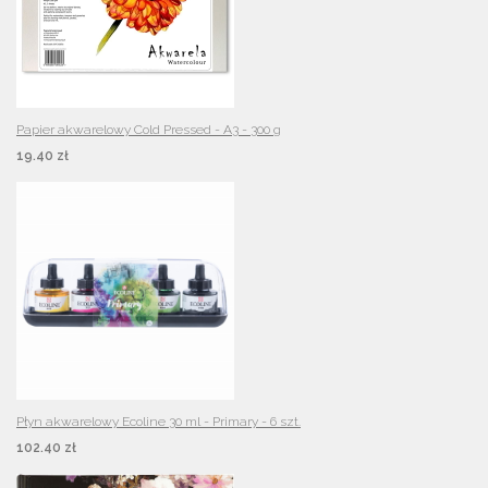
Papier akwarelowy Cold Pressed - A3 - 300 g
19.40 zł
Płyn akwarelowy Ecoline 30 ml - Primary - 6 szt.
102.40 zł