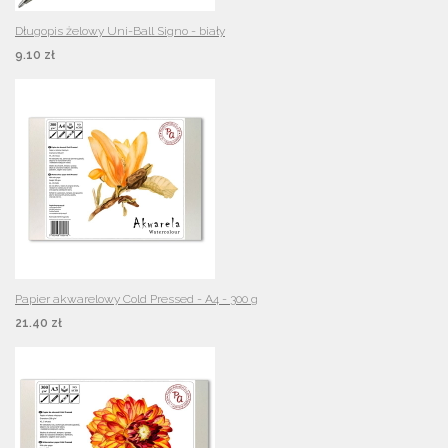
Długopis żelowy Uni-Ball Signo - biały
9.10 zł
Papier akwarelowy Cold Pressed - A4 - 300 g
21.40 zł