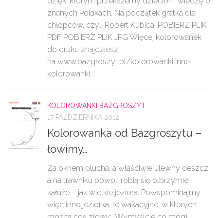
dzięki którym przekażemy dzieciom wiedzę o
znanych Polakach. Na początek gratka dla
chłopców, czyli Robert Kubica. POBIERZ PLIK
PDF POBIERZ PLIK JPG Więcej kolorowanek
do druku znajdziesz
na www.bazgroszyt.pl/kolorowanki Inne
kolorowanki...
KOLOROWANKI BAZGROSZYT
17 PAŹDZIERNIKA 2012
Kolorowanka od Bazgroszytu –
łowimy…
Za oknem plucha, a właściwie ulewny deszcz,
a na trawniku powoli robią się olbrzymie
kałuże – jak wielkie jeziora. Powspominajmy
więc inne jeziorka, te wakacyjne, w których
można coś złowić. Wymyślcie co mógł