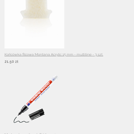
Końcówka filcowa Montana Acrylic 15 mm - multiline - 3 szt.
21.50 zł