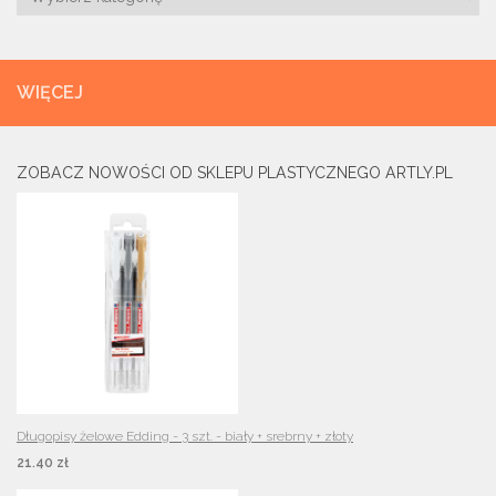
WIĘCEJ
ZOBACZ NOWOŚCI OD SKLEPU PLASTYCZNEGO ARTLY.PL
Długopisy żelowe Edding - 3 szt. - biały + srebrny + złoty
21.40 zł