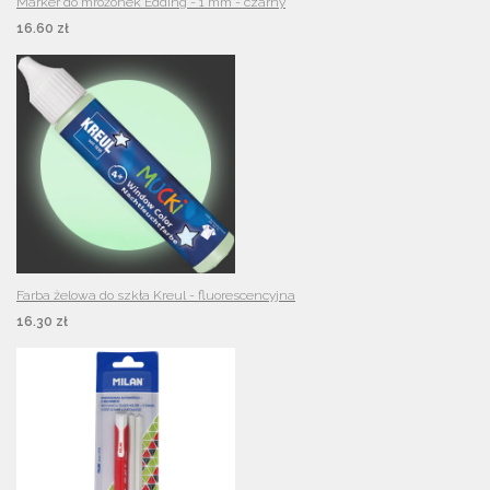
Marker do mrożonek Edding - 1 mm - czarny
16.60 zł
Farba żelowa do szkła Kreul - fluorescencyjna
16.30 zł