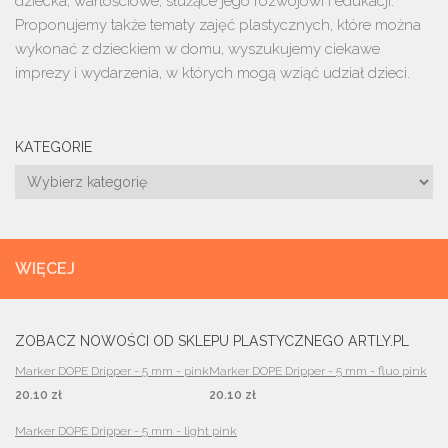
dziecka, wartościowe, służące jego rozwojowi i edukacji.
Proponujemy także tematy zajęć plastycznych, które można
wykonać z dzieckiem w domu, wyszukujemy ciekawe
imprezy i wydarzenia, w których mogą wziąć udział dzieci.
KATEGORIE
Kategorie
WIĘCEJ
ZOBACZ NOWOŚCI OD SKLEPU PLASTYCZNEGO ARTLY.PL
Marker DOPE Dripper - 5 mm - pink
Marker DOPE Dripper - 5 mm - fluo pink
20.10 zł
20.10 zł
Marker DOPE Dripper - 5 mm - light pink