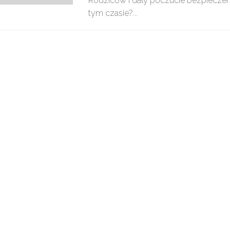
Rodziców i dały poczucie bezpiecze
tym czasie?...