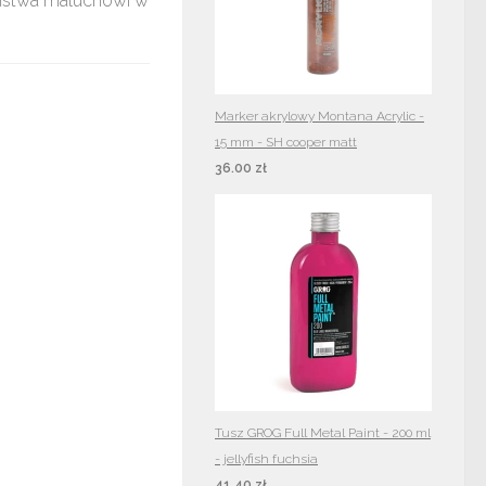
ństwa maluchowi w
Marker akrylowy Montana Acrylic -
15 mm - SH cooper matt
36.00 zł
Tusz GROG Full Metal Paint - 200 ml
- jellyfish fuchsia
41.40 zł