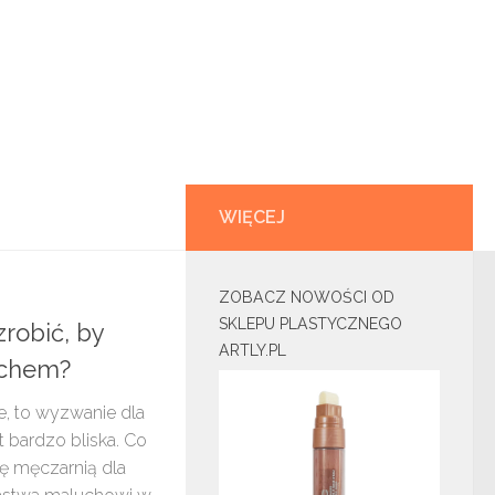
WIĘCEJ
ZOBACZ NOWOŚCI OD
SKLEPU PLASTYCZNEGO
robić, by
ARTLY.PL
uchem?
ie, to wyzwanie dla
 bardzo bliska. Co
ię męczarnią dla