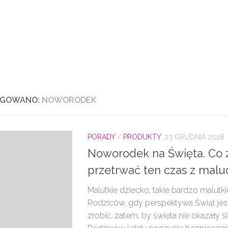
AGOWANO:
NOWORODEK
PORADY
/
PRODUKTY
23 GRUDNIA 2018
Noworodek na Święta. Co z
przetrwać ten czas z mal
Malutkie dziecko, takie bardzo malutk
Rodziców, gdy perspektywa Świąt jest
zrobić, zatem, by święta nie okazały s