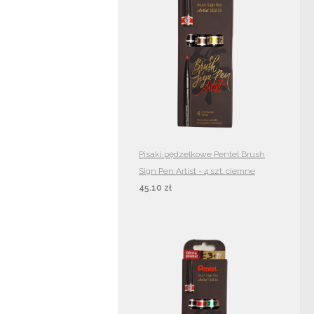
Pisaki pędzelkowe Pentel Brush
Sign Pen Artist - 4 szt. ciemne
45.10 zł