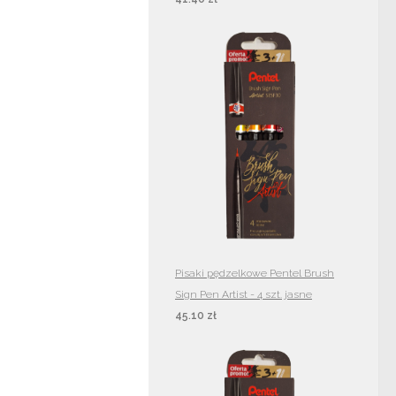
Pisaki pędzelkowe Pentel Brush
Sign Pen Artist - 4 szt. jasne
45.10 zł