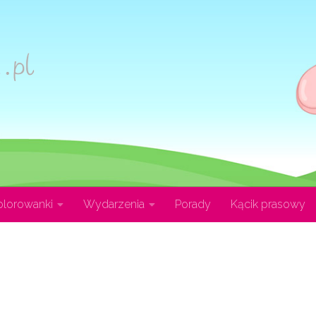
olorowanki
Wydarzenia
Porady
Kącik prasowy