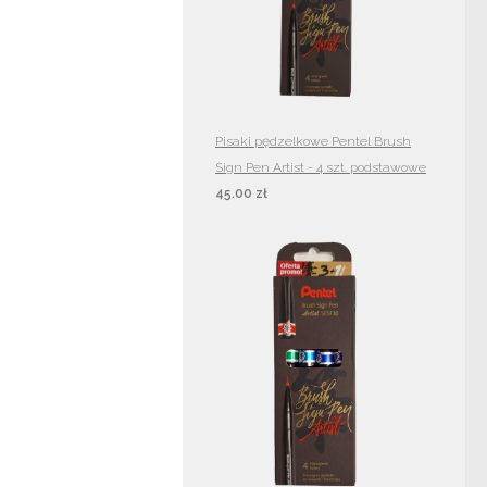
Pisaki pędzelkowe Pentel Brush
Sign Pen Artist - 4 szt. podstawowe
45.00 zł