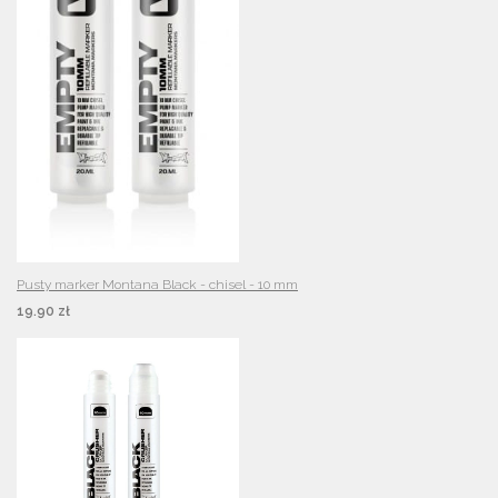
Pusty marker Montana Black - chisel - 10 mm
19.90 zł